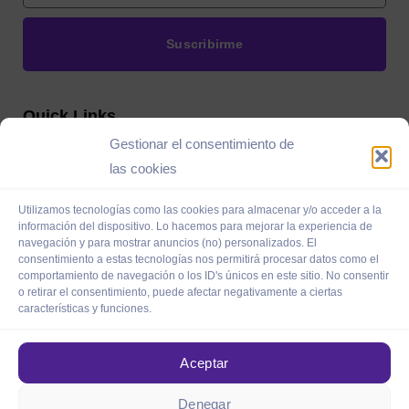
Suscribirme
Quick Links
Gestionar el consentimiento de
Home
Sobre mí
las cookies
Servicios
Contacto
Utilizamos tecnologías como las cookies para almacenar y/o acceder a la
Próximamente
Blog
información del dispositivo. Lo hacemos para mejorar la experiencia de
navegación y para mostrar anuncios (no) personalizados. El
consentimiento a estas tecnologías nos permitirá procesar datos como el
comportamiento de navegación o los ID's únicos en este sitio. No consentir
Contacto
o retirar el consentimiento, puede afectar negativamente a ciertas
características y funciones.
hola@ecobe.digital
Galería París, Av. Rivadavia 4975 salón 132
Aceptar
Denegar