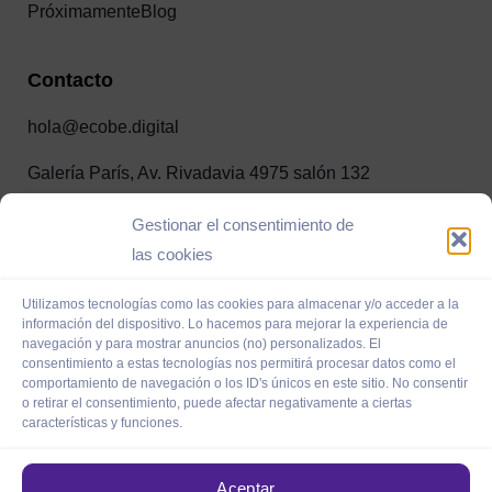
Próximamente
Blog
Contacto
hola@ecobe.digital
Galería París, Av. Rivadavia 4975 salón 132
Gestionar el consentimiento de
las cookies
Copyright © 2024 ecobe.digital. All rights reserved.
Utilizamos tecnologías como las cookies para almacenar y/o acceder a la
información del dispositivo. Lo hacemos para mejorar la experiencia de
navegación y para mostrar anuncios (no) personalizados. El
consentimiento a estas tecnologías nos permitirá procesar datos como el
comportamiento de navegación o los ID's únicos en este sitio. No consentir
o retirar el consentimiento, puede afectar negativamente a ciertas
características y funciones.
Aceptar